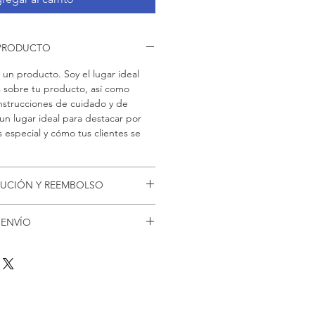
 PRODUCTO
 un producto. Soy el lugar ideal 
s sobre tu producto, así como 
instrucciones de cuidado y de 
un lugar ideal para destacar por 
especial y cómo tus clientes se 
LUCIÓN Y REEMBOLSO
devolución y reembolso. Una 
 ENVÍO
a explicarles a tus clientes qué 
estar satisfechos con su compra. 
ío. Soy el lugar ideal para agregar 
tica de reembolso clara y sencilla, 
s métodos de envío, costos y 
redibilidad en tus clientes, pues 
 política de reembolso clara y 
da pueden realizar compras con 
anza y credibilidad en tus clientes, 
ridad.
 tienda pueden realizar compras 