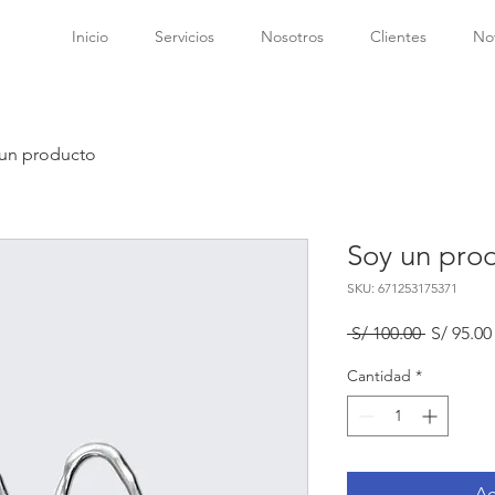
Inicio
Servicios
Nosotros
Clientes
No
un producto
Soy un pro
SKU: 671253175371
Precio
 S/ 100.00 
S/ 95.00
Cantidad
*
Ag