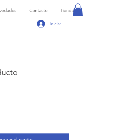
vedades
Contacto
Tienda
Iniciar sesión
ducto
Precio
de
oferta
regar al carrito