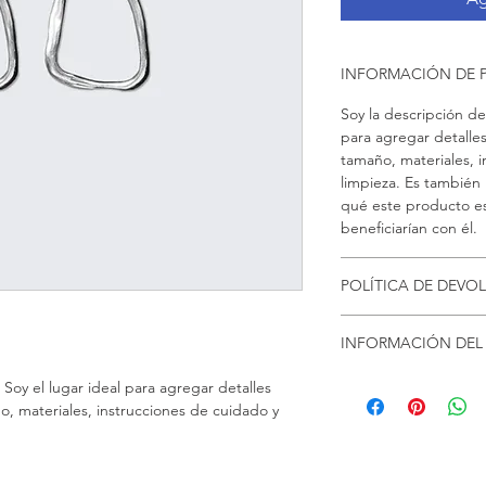
INFORMACIÓN DE
Soy la descripción de
para agregar detalle
tamaño, materiales, 
limpieza. Es también 
qué este producto es 
beneficiarían con él.
POLÍTICA DE DEVO
Soy una política de 
INFORMACIÓN DEL
oportunidad ideal par
hacer en caso de no 
Soy la Política de env
Soy el lugar ideal para agregar detalles 
Al ofrecerles una polí
información sobre tu
, materiales, instrucciones de cuidado y 
generas confianza y c
embalaje. Ofrecer una
saben que en tu tien
sencilla, genera confi
altos niveles de segu
pues saben que en tu